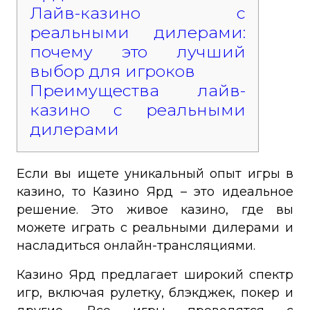
Лайв-казино с
реальными дилерами:
почему это лучший
выбор для игроков
Преимущества лайв-
казино с реальными
дилерами
Если вы ищете уникальный опыт игры в
казино, то Казино Ярд – это идеальное
решение. Это живое казино, где вы
можете играть с реальными дилерами и
насладиться онлайн-трансляциями.
Казино Ярд предлагает широкий спектр
игр, включая рулетку, блэкджек, покер и