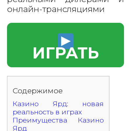
онлайн-трансляциями
ИГРАТЬ
Содержимое
Казино Ярд: новая
реальность в играх
Преимущества Казино
Ярд