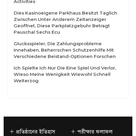
Activities
Dies Kasinoeigene Parkhaus Besitzt Taglich
Zwischen Unter Anderem Zeitanzeiger
Geoffnet, Diese Parkplatzgebuhr Betragt
Pauschal Sechs Ecu
Glucksspieler, Die Zahlungsprobleme
Innehaben, Beherrschen Schutzenhilfe Mit
Verschiedene Beistand-Optionen Forschen
Ich Spielte Ich Nur Die Eine Spiel Und Verlor,
Wieso Meine Wenigkeit Wiewohl Schnell
Weiterzog
প্রতিষ্ঠানের ইতিহাস
পরীক্ষার ফলাফল