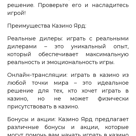
решение. Проверьте его и насладитесь
игрой!
Преимущества Казино Ярд:
Реальные дилеры: играть с реальными
дилерами – это уникальный опыт,
который обеспечивает максимальную
реальность и эмоциональность игры.
Онлайн-трансляции: играть в казино из
любой точки мира – это идеальное
решение для тех, кто хочет играть в
казино, но не может физически
присутствовать в казино.
Бонусы и акции: Казино Ярд предлагает
различные бонусы и акции, которые
могут помочь вам начать играть в казино