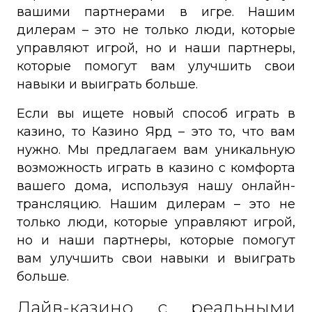
вашими партнерами в игре. Нашим
дилерам – это не только люди, которые
управляют игрой, но и наши партнеры,
которые помогут вам улучшить свои
навыки и выиграть больше.
Если вы ищете новый способ играть в
казино, то Казино Ярд – это то, что вам
нужно. Мы предлагаем вам уникальную
возможность играть в казино с комфорта
вашего дома, используя нашу онлайн-
трансляцию. Нашим дилерам – это не
только люди, которые управляют игрой,
но и наши партнеры, которые помогут
вам улучшить свои навыки и выиграть
больше.
Лайв-казино с реальными