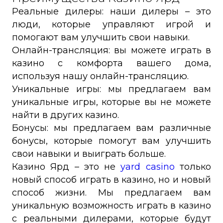
Реальные дилеры: наши дилеры – это
люди, которые управляют игрой и
помогают вам улучшить свои навыки.
Онлайн-трансляция: вы можете играть в
казино с комфорта вашего дома,
используя нашу онлайн-трансляцию.
Уникальные игры: мы предлагаем вам
уникальные игры, которые вы не можете
найти в других казино.
Бонусы: мы предлагаем вам различные
бонусы, которые помогут вам улучшить
свои навыки и выиграть больше.
Казино Ярд – это не
yard casino
только
новый способ играть в казино, но и новый
способ жизни. Мы предлагаем вам
уникальную возможность играть в казино
с реальными дилерами, которые будут