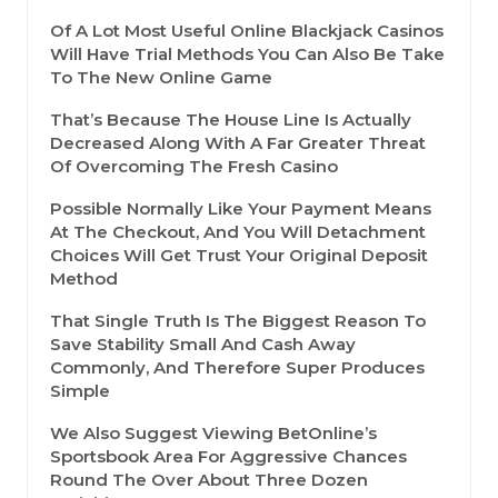
Of A Lot Most Useful Online Blackjack Casinos
Will Have Trial Methods You Can Also Be Take
To The New Online Game
That’s Because The House Line Is Actually
Decreased Along With A Far Greater Threat
Of Overcoming The Fresh Casino
Possible Normally Like Your Payment Means
At The Checkout, And You Will Detachment
Choices Will Get Trust Your Original Deposit
Method
That Single Truth Is The Biggest Reason To
Save Stability Small And Cash Away
Commonly, And Therefore Super Produces
Simple
We Also Suggest Viewing BetOnline’s
Sportsbook Area For Aggressive Chances
Round The Over About Three Dozen