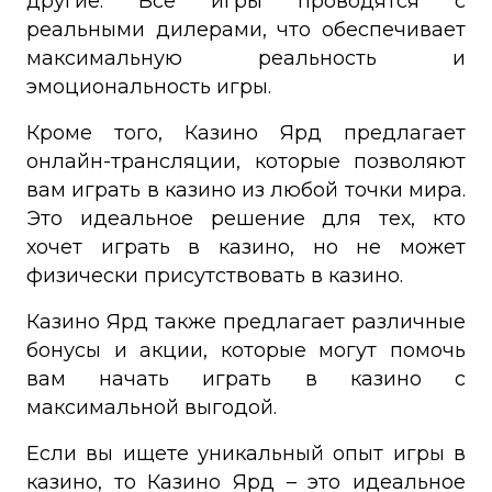
другие. Все игры проводятся с
реальными дилерами, что обеспечивает
максимальную реальность и
эмоциональность игры.
Кроме того, Казино Ярд предлагает
онлайн-трансляции, которые позволяют
вам играть в казино из любой точки мира.
Это идеальное решение для тех, кто
хочет играть в казино, но не может
физически присутствовать в казино.
Казино Ярд также предлагает различные
бонусы и акции, которые могут помочь
вам начать играть в казино с
максимальной выгодой.
Если вы ищете уникальный опыт игры в
казино, то Казино Ярд – это идеальное