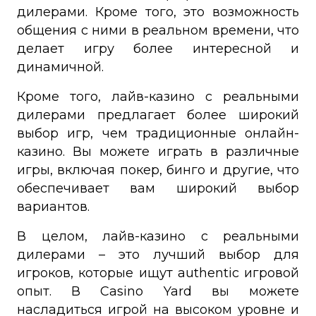
дилерами. Кроме того, это возможность
общения с ними в реальном времени, что
делает игру более интересной и
динамичной.
Кроме того, лайв-казино с реальными
дилерами предлагает более широкий
выбор игр, чем традиционные онлайн-
казино. Вы можете играть в различные
игры, включая покер, бинго и другие, что
обеспечивает вам широкий выбор
вариантов.
В целом, лайв-казино с реальными
дилерами – это лучший выбор для
игроков, которые ищут authentic игровой
опыт. В Casino Yard вы можете
насладиться игрой на высоком уровне и