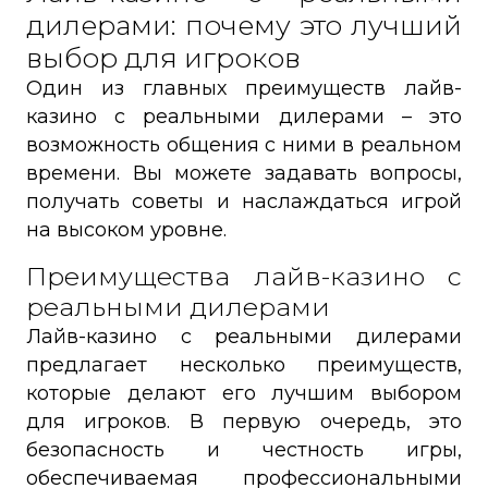
дилерами: почему это лучший
выбор для игроков
Один из главных преимуществ лайв-
казино с реальными дилерами – это
возможность общения с ними в реальном
времени. Вы можете задавать вопросы,
получать советы и наслаждаться игрой
на высоком уровне.
Преимущества лайв-казино с
реальными дилерами
Лайв-казино с реальными дилерами
предлагает несколько преимуществ,
которые делают его лучшим выбором
для игроков. В первую очередь, это
безопасность и честность игры,
обеспечиваемая профессиональными