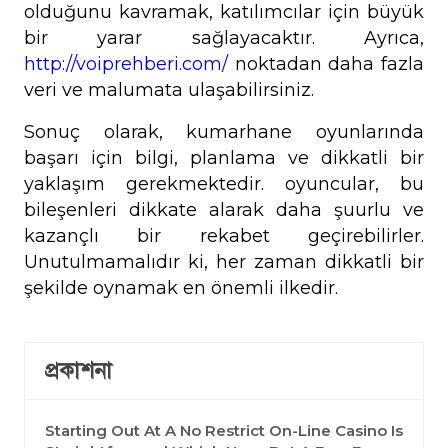
olduğunu kavramak, katılımcılar için büyük
bir yarar sağlayacaktır. Ayrıca,
http://voiprehberi.com/
noktadan daha fazla
veri ve malumata ulaşabilirsiniz.
Sonuç olarak, kumarhane oyunlarında
başarı için bilgi, planlama ve dikkatli bir
yaklaşım gerekmektedir. oyuncular, bu
bileşenleri dikkate alarak daha şuurlu ve
kazançlı bir rekabet geçirebilirler.
Unutulmamalıdır ki, her zaman dikkatli bir
şekilde oynamak en önemli ilkedir.
প্রকাশনা
Starting Out At A No Restrict On-Line Casino Is