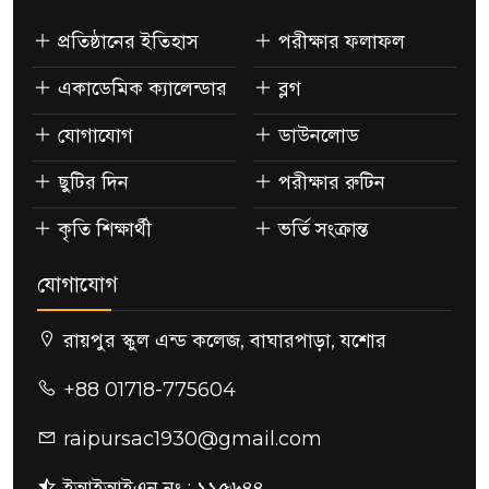
প্রতিষ্ঠানের ইতিহাস
পরীক্ষার ফলাফল
একাডেমিক ক্যালেন্ডার
ব্লগ
যোগাযোগ
ডাউনলোড
ছুটির দিন
পরীক্ষার রুটিন
কৃতি শিক্ষার্থী
ভর্তি সংক্রান্ত
যোগাযোগ
রায়পুর স্কুল এন্ড কলেজ, বাঘারপাড়া, যশোর
+88 01718-775604
raipursac1930@gmail.com
ইআইআইএন নং : ১১৫৬৪৪