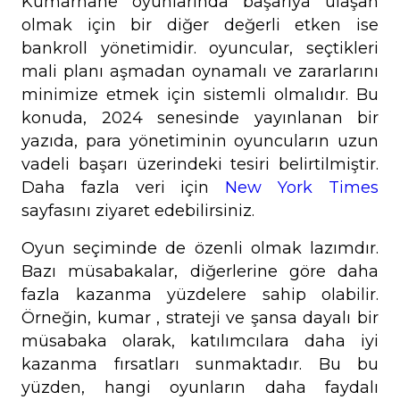
Kumarhane oyunlarında başarıya ulaşan
olmak için bir diğer değerli etken ise
bankroll yönetimidir. oyuncular, seçtikleri
mali planı aşmadan oynamalı ve zararlarını
minimize etmek için sistemli olmalıdır. Bu
konuda, 2024 senesinde yayınlanan bir
yazıda, para yönetiminin oyuncuların uzun
vadeli başarı üzerindeki tesiri belirtilmiştir.
Daha fazla veri için
New York Times
sayfasını ziyaret edebilirsiniz.
Oyun seçiminde de özenli olmak lazımdır.
Bazı müsabakalar, diğerlerine göre daha
fazla kazanma yüzdelere sahip olabilir.
Örneğin, kumar , strateji ve şansa dayalı bir
müsabaka olarak, katılımcılara daha iyi
kazanma fırsatları sunmaktadır. Bu bu
yüzden, hangi oyunların daha faydalı