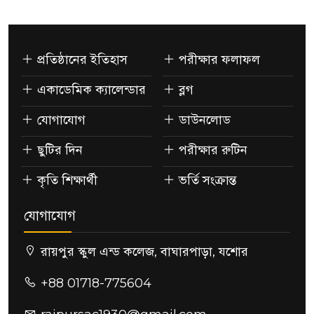
প্রতিষ্ঠানের ইতিহাস
পরীক্ষার ফলাফল
একাডেমিক ক্যালেন্ডার
ব্লগ
যোগাযোগ
ডাউনলোড
ছুটির দিন
পরীক্ষার রুটিন
কৃতি শিক্ষার্থী
ভর্তি সংক্রান্ত
যোগাযোগ
রায়পুর স্কুল এন্ড কলেজ, বাঘারপাড়া, যশোর
+88 01718-775604