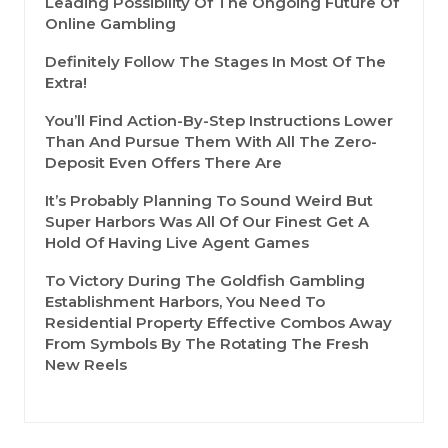
Leading Possibility Of The Ongoing Future Of
Online Gambling
Definitely Follow The Stages In Most Of The
Extra!
You’ll Find Action-By-Step Instructions Lower
Than And Pursue Them With All The Zero-
Deposit Even Offers There Are
It’s Probably Planning To Sound Weird But
Super Harbors Was All Of Our Finest Get A
Hold Of Having Live Agent Games
To Victory During The Goldfish Gambling
Establishment Harbors, You Need To
Residential Property Effective Combos Away
From Symbols By The Rotating The Fresh
New Reels