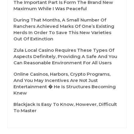
The Important Part Is Form The Brand New
Maximum While I Was Peaceful
During That Months, A Small Number Of
Ranchers Achieved Marks Of One’s Existing
Herds In Order To Save This New Varieties
Out Of Extinction
Zula Local Casino Requires These Types Of
Aspects Definitely, Providing A Safe And You
Can Reasonable Environment For All Users
Online Casinos, Harbors, Crypto Programs,
And You May Incentives Are Not Just
Entertainment � He Is Structures Becoming
Knew
Blackjack Is Easy To Know, However, Difficult
To Master