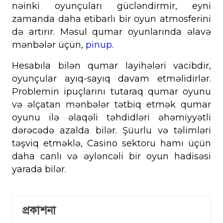
nəinki oyunçuları gücləndirmir, eyni
zamanda daha etibarlı bir oyun atmosferini
də artırır. Məsul qumar oyunlarında əlavə
mənbələr üçün,
pinup
.
Hesabıla bilən qumar layihələri vacibdir,
oyunçular ayıq-sayıq davam etməlidirlər.
Problemin ipuçlarını tutaraq qumar oyunu
və əlçatan mənbələr tətbiq etmək qumar
oyunu ilə əlaqəli təhdidləri əhəmiyyətli
dərəcədə azalda bilər. Şüurlu və təlimləri
təşviq etməklə, Casino sektoru hamı üçün
daha canlı və əyləncəli bir oyun hadisəsi
yarada bilər.
প্রকাশনা