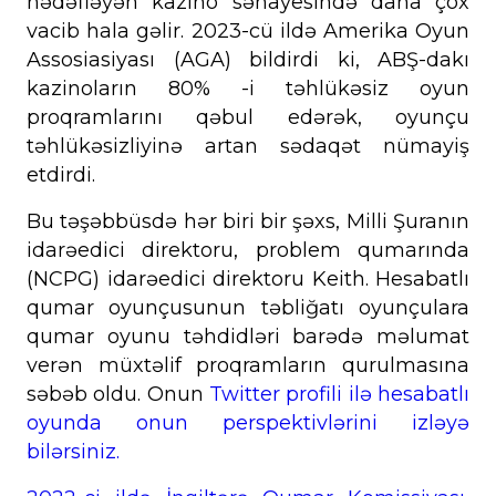
hədəfləyən kazino sənayesində daha çox
vacib hala gəlir. 2023-cü ildə Amerika Oyun
Assosiasiyası (AGA) bildirdi ki, ABŞ-dakı
kazinoların 80% -i təhlükəsiz oyun
proqramlarını qəbul edərək, oyunçu
təhlükəsizliyinə artan sədaqət nümayiş
etdirdi.
Bu təşəbbüsdə hər biri bir şəxs, Milli Şuranın
idarəedici direktoru, problem qumarında
(NCPG) idarəedici direktoru Keith. Hesabatlı
qumar oyunçusunun təbliğatı oyunçulara
qumar oyunu təhdidləri barədə məlumat
verən müxtəlif proqramların qurulmasına
səbəb oldu. Onun
Twitter profili ilə hesabatlı
oyunda onun perspektivlərini izləyə
bilərsiniz.