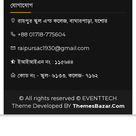
যোগাযোগ
রায়পুর স্কুল এন্ড কলেজ, বাঘারপাড়া, যশোর
+88 01718-775604
raipursac1930@gmail.com
ইআইআইএন নং : ১১৫৬৪৪
কোড নং - স্কুল- ৬১৩৩, কলেজ- ৭১৬২
© All rights reserved © EVENTTECH
Theme Developed BY
ThemesBazar.Com