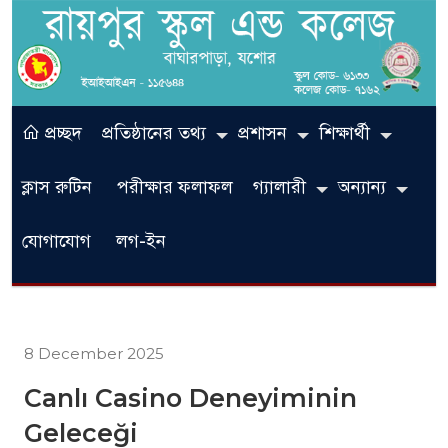
প্রচ্ছদ
প্রতিষ্ঠানের তথ্য
প্রশাসন
শিক্ষার্থী
ক্লাস রুটিন
পরীক্ষার ফলাফল
গ্যালারী
অন্যান্য
যোগাযোগ
লগ-ইন
8 December 2025
Canlı Casino Deneyiminin
Geleceği