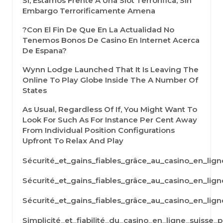
Si, Estamos Frente A Una Slot Terrorifica, Sin
Embargo Terrorificamente Amena
?Con El Fin De Que En La Actualidad No
Tenemos Bonos De Casino En Internet Acerca
De Espana?
Wynn Lodge Launched That It Is Leaving The
Online To Play Globe Inside The A Number Of
States
As Usual, Regardless Of If, You Might Want To
Look For Such As For Instance Per Cent Away
From Individual Position Configurations
Upfront To Relax And Play
Sécurité_et_gains_fiables_grâce_au_casino_en_lig
Sécurité_et_gains_fiables_grâce_au_casino_en_lig
Sécurité_et_gains_fiables_grâce_au_casino_en_lig
Simplicité_et_fiabilité_du_casino_en_ligne_suisse_