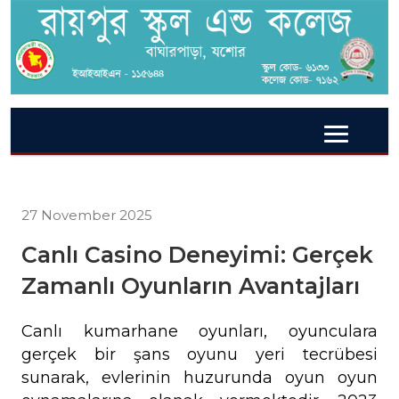
27 November 2025
Canlı Casino Deneyimi: Gerçek
Zamanlı Oyunların Avantajları
Canlı kumarhane oyunları, oyunculara
gerçek bir şans oyunu yeri tecrübesi
sunarak, evlerinin huzurunda oyun oyun