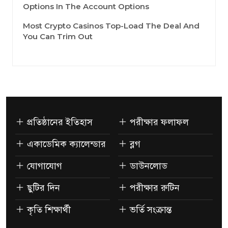
Options In The Account Options
Most Crypto Casinos Top-Load The Deal And
You Can Trim Out
প্রতিষ্ঠানের ইতিহাস
পরীক্ষার ফলাফল
একাডেমিক ক্যালেন্ডার
ব্লগ
যোগাযোগ
ডাউনলোড
ছুটির দিন
পরীক্ষার রুটিন
কৃতি শিক্ষার্থী
ভর্তি সংক্রান্ত