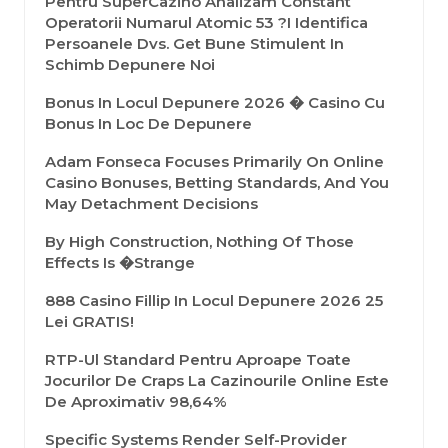
Pentru SuperCazino Analizam Constant
Operatorii Numarul Atomic 53 ?i Identifica
Persoanele Dvs. Get Bune Stimulent In
Schimb Depunere Noi
Bonus In Locul Depunere 2026 � Casino Cu
Bonus In Loc De Depunere
Adam Fonseca Focuses Primarily On Online
Casino Bonuses, Betting Standards, And You
May Detachment Decisions
By High Construction, Nothing Of Those
Effects Is �strange
888 Casino Fillip In Locul Depunere 2026 25
Lei GRATIS!
RTP-Ul Standard Pentru Aproape Toate
Jocurilor De Craps La Cazinourile Online Este
De Aproximativ 98,64%
Specific Systems Render Self-Provider