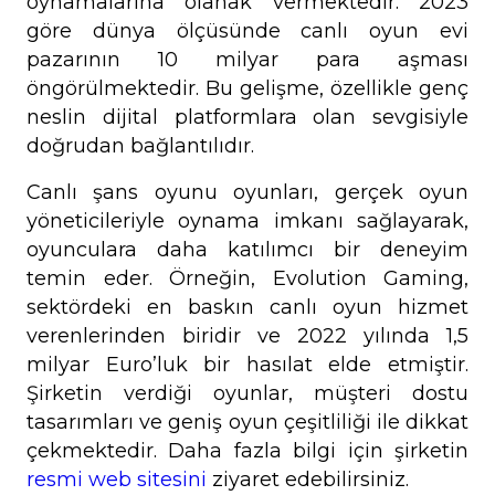
oynamalarına olanak vermektedir. 2023
göre dünya ölçüsünde canlı oyun evi
pazarının 10 milyar para aşması
öngörülmektedir. Bu gelişme, özellikle genç
neslin dijital platformlara olan sevgisiyle
doğrudan bağlantılıdır.
Canlı şans oyunu oyunları, gerçek oyun
yöneticileriyle oynama imkanı sağlayarak,
oyunculara daha katılımcı bir deneyim
temin eder. Örneğin, Evolution Gaming,
sektördeki en baskın canlı oyun hizmet
verenlerinden biridir ve 2022 yılında 1,5
milyar Euro’luk bir hasılat elde etmiştir.
Şirketin verdiği oyunlar, müşteri dostu
tasarımları ve geniş oyun çeşitliliği ile dikkat
çekmektedir. Daha fazla bilgi için şirketin
resmi web sitesini
ziyaret edebilirsiniz.