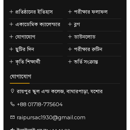
প্রতিষ্ঠানের ইতিহাস
পরীক্ষার ফলাফল
একাডেমিক ক্যালেন্ডার
ব্লগ
যোগাযোগ
ডাউনলোড
ছুটির দিন
পরীক্ষার রুটিন
কৃতি শিক্ষার্থী
ভর্তি সংক্রান্ত
যোগাযোগ
রায়পুর স্কুল এন্ড কলেজ, বাঘারপাড়া, যশোর
+88 01718-775604
raipursac1930@gmail.com