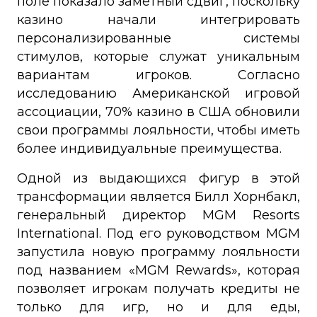
поле показало заметный сдвиг, поскольку
казино начали интегрировать
персонализированные системы
стимулов, которые служат уникальным
вариантам игроков. Согласно
исследованию Американской игровой
ассоциации, 70% казино в США обновили
свои программы лояльности, чтобы иметь
более индивидуальные преимущества.
Одной из выдающихся фигур в этой
трансформации является Билл Хорнбакл,
генеральный директор MGM Resorts
International. Под его руководством MGM
запустила новую программу лояльности
под названием «MGM Rewards», которая
позволяет игрокам получать кредиты не
только для игр, но и для еды,