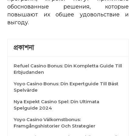
обоснованные решения, которые
повышают их общее удовольствие и
выгоду.
প্রকাশনা
Refuel Casino Bonus: Din Kompletta Guide Till
Erbjudanden
Yoyo Casino Bonus: Din Expertguide Till Bäst
Spelvärde
Nya Expekt Casino Spel: Din Ultimata
Spelguide 2024
Yoyo Casino Välkomstbonus:
Framgångshistorier Och Strategier