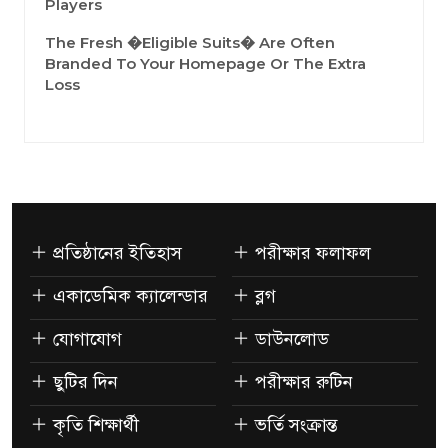
Players
The Fresh �eligible Suits� Are Often
Branded To Your Homepage Or The Extra
Loss
প্রতিষ্ঠানের ইতিহাস
পরীক্ষার ফলাফল
একাডেমিক ক্যালেন্ডার
ব্লগ
যোগাযোগ
ডাউনলোড
ছুটির দিন
পরীক্ষার রুটিন
কৃতি শিক্ষার্থী
ভর্তি সংক্রান্ত