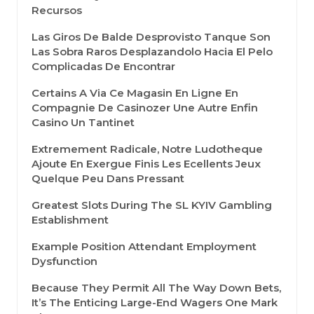
Recursos
Las Giros De Balde Desprovisto Tanque Son
Las Sobra Raros Desplazandolo Hacia El Pelo
Complicadas De Encontrar
Certains A Via Ce Magasin En Ligne En
Compagnie De Casinozer Une Autre Enfin
Casino Un Tantinet
Extremement Radicale, Notre Ludotheque
Ajoute En Exergue Finis Les Ecellents Jeux
Quelque Peu Dans Pressant
Greatest Slots During The SL KYIV Gambling
Establishment
Example Position Attendant Employment
Dysfunction
Because They Permit All The Way Down Bets,
It’s The Enticing Large-End Wagers One Mark