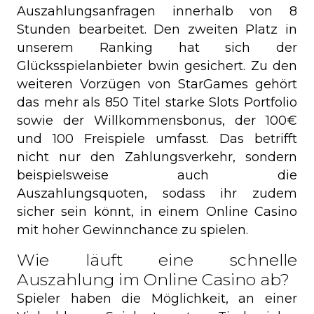
Auszahlungsanfragen innerhalb von 8
Stunden bearbeitet. Den zweiten Platz in
unserem Ranking hat sich der
Glücksspielanbieter bwin gesichert. Zu den
weiteren Vorzügen von StarGames gehört
das mehr als 850 Titel starke Slots Portfolio
sowie der Willkommensbonus, der 100€
und 100 Freispiele umfasst. Das betrifft
nicht nur den Zahlungsverkehr, sondern
beispielsweise auch die
Auszahlungsquoten, sodass ihr zudem
sicher sein könnt, in einem Online Casino
mit hoher Gewinnchance zu spielen.
Wie läuft eine schnelle
Auszahlung im Online Casino ab?
Spieler haben die Möglichkeit, an einer