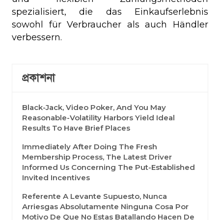
spezialisiert, die das Einkaufserlebnis
sowohl für Verbraucher als auch Händler
verbessern.
প্রকাশনা
Black-Jack, Video Poker, And You May
Reasonable-Volatility Harbors Yield Ideal
Results To Have Brief Places
Immediately After Doing The Fresh
Membership Process, The Latest Driver
Informed Us Concerning The Put-Established
Invited Incentives
Referente A Levante Supuesto, Nunca
Arriesgas Absolutamente Ninguna Cosa Por
Motivo De Que No Estas Batallando Hacen De