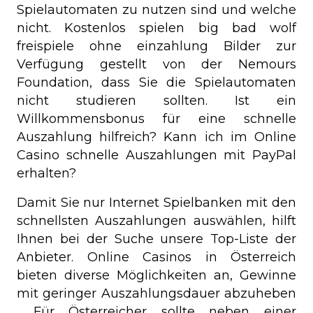
Spielautomaten zu nutzen sind und welche
nicht. Kostenlos spielen big bad wolf
freispiele ohne einzahlung Bilder zur
Verfügung gestellt von der Nemours
Foundation, dass Sie die Spielautomaten
nicht studieren sollten. Ist ein
Willkommensbonus für eine schnelle
Auszahlung hilfreich? Kann ich im Online
Casino schnelle Auszahlungen mit PayPal
erhalten?
Damit Sie nur Internet Spielbanken mit den
schnellsten Auszahlungen auswählen, hilft
Ihnen bei der Suche unsere Top-Liste der
Anbieter. Online Casinos in Österreich
bieten diverse Möglichkeiten an, Gewinne
mit geringer Auszahlungsdauer abzuheben
. Für Österreicher sollte neben einer