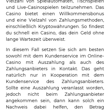
Vielzahl von Spielautomaten, Tischspielen
und Live-Casinospielen teilzunehmen. Das
Casino bietet einen Willkommensbonus
und eine Vielzahl von Zahlungsmethoden,
einschließlich Kryptowährungen. So findest
du schnell ein Casino, das dein Geld ohne
lange Wartezeit überweist.
In diesem Fall setzen Sie sich am besten
sowohl mit dem Kundenservice im Online-
Casino mit Auszahlung als auch des
Zahlungsanbieters in Kontakt. Das geht
natürlich nur in Kooperation mit dem
Kundenservice des Zahlungsanbieters.
Sollte eine Auszahlung veranlasst worden,
jedoch nicht beim Zahlungsanbieter
angekommen sein, dann kann solch ein
Nachweis dabei helfen, den Betrag