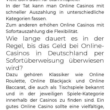
In der Tat kann man Online Casinos mit
schneller Auszahlung in unterschiedliche
Kategorien fassen.
Zum anderen erhöhen Online Casinos mit
Sofortauszahlung die Flexibilität.
Wie lange dauert es in der
Regel, bis das Geld bei Online-
Casinos in Deutschland per
Sofortüberweisung überwiesen
wird?
Dazu gehören Klassiker wie Online
Roulette, Online Blackjack und Online
Baccarat, die auch als Tischspiele bekannt
und in der jeweiligen Spiele-Kategorie
innerhalb der Casinos zu finden sind. Ein
gutes Online Casino sollte eine vielfältige,