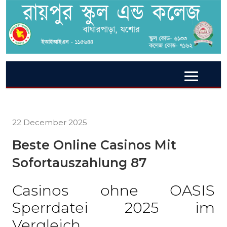
22 December 2025
Beste Online Casinos Mit
Sofortauszahlung 87
Casinos ohne OASIS
Sperrdatei 2025 im
Vergleich