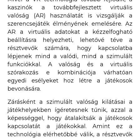
kaszinók a továbbfejlesztett virtuális
valóság (AR) használatát is vizsgálják a
szerencsejáték élményének emelésére. Az
AR a virtuális adatokat a kézzelfogható
beállításra helyezheti, lehetővé téve a
résztvevők számára, hogy kapcsolatba
lépjenek mind a valódi, mind a szimulált
funkciókkal. A valóság és a virtuális
szórakozás e kombinációja várhatóan
egyedi esélyeket hoz létre a játékosok
bevonására.
Zárásként a szimulált valóság kilátásai a
játékhelyekben ígéretesnek tűnik, azzal a
képességgel, hogy átalakítsák a játékosok
kapcsolatát a játékokkal. Amint ez a
technológia elérhetőbbé válik, a résztvevők