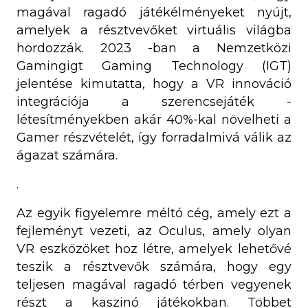
magával ragadó játékélményeket nyújt,
amelyek a résztvevőket virtuális világba
hordozzák. 2023 -ban a Nemzetközi
Gamingigt Gaming Technology (IGT)
jelentése kimutatta, hogy a VR innováció
integrációja a szerencsejáték -
létesítményekben akár 40%-kal növelheti a
Gamer részvételét, így forradalmivá válik az
ágazat számára.
.
Az egyik figyelemre méltó cég, amely ezt a
fejleményt vezeti, az Oculus, amely olyan
VR eszközöket hoz létre, amelyek lehetővé
teszik a résztvevők számára, hogy egy
teljesen magával ragadó térben vegyenek
részt a kaszinó játékokban. Többet