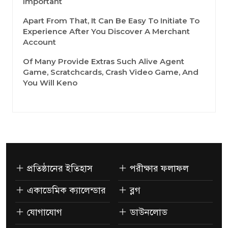
Important
Apart From That, It Can Be Easy To Initiate To
Experience After You Discover A Merchant
Account
Of Many Provide Extras Such Alive Agent
Game, Scratchcards, Crash Video Game, And
You Will Keno
প্রতিষ্ঠানের ইতিহাস
পরীক্ষার ফলাফল
একাডেমিক ক্যালেন্ডার
ব্লগ
যোগাযোগ
ডাউনলোড