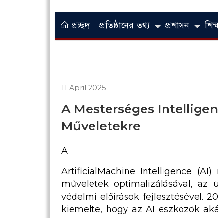
প্রচ্ছদ
প্রতিষ্ঠানের তথ্য
প্রশাসন
শিক্ষ
11 April 2025
A Mesterséges Intelligen
Műveletekre
A
ArtificialMachine Intelligence (A
műveletek optimalizálásával, az ü
védelmi előírások fejlesztésével
kiemelte, hogy az AI eszközök ak