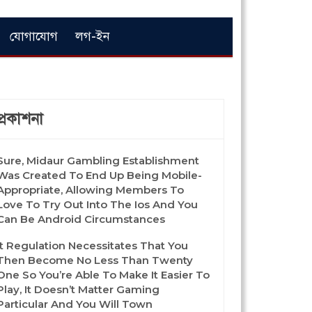
যোগাযোগ
লগ-ইন
প্রকাশনা
Sure, Midaur Gambling Establishment
Was Created To End Up Being Mobile-
Appropriate, Allowing Members To
Love To Try Out Into The Ios And You
Can Be Android Circumstances
It Regulation Necessitates That You
Then Become No Less Than Twenty
One So You’re Able To Make It Easier To
Play, It Doesn’t Matter Gaming
Particular And You Will Town