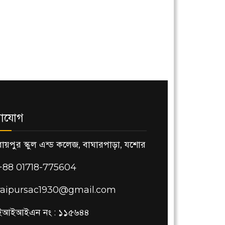
াযোগ
রায়পুর স্কুল এন্ড কলেজ, বাঘারপাড়া, যশোর
+88 01718-775604
raipursac1930@gmail.com
ইআইআইএন নং : ১১৫৬৪৪