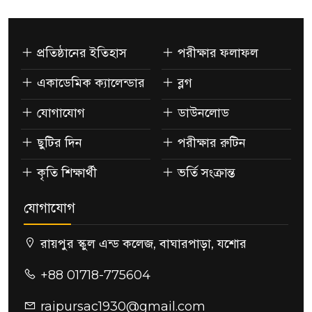
প্রতিষ্ঠানের ইতিহাস
পরীক্ষার ফলাফল
একাডেমিক ক্যালেন্ডার
ব্লগ
যোগাযোগ
ডাউনলোড
ছুটির দিন
পরীক্ষার রুটিন
কৃতি শিক্ষার্থী
ভর্তি সংক্রান্ত
যোগাযোগ
রায়পুর স্কুল এন্ড কলেজ, বাঘারপাড়া, যশোর
+88 01718-775604
raipursac1930@gmail.com