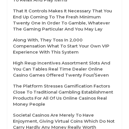
That It Controls Makes It Necessary That You
End Up Coming To The Fresh Minimum
Twenty One In Order To Gamble, Whatever
The Gaming Particular And You May Lay
Along With, They Toss In 2,000
Compensation What To Start Your Own VIP
Experience With This System
High Reup Incentives Assortment Slots And
You Can Tables Real Time Dealer Online
Casino Games Offered Twenty Four/seven
The Platform Stresses Gamification Factors
Close To Traditional Gambling Establishment
Products For All Of Us Online Casinos Real
Money People
Societal Casinos Are Merely To Have
Enjoyment, Giving Virtual Coins Which Do Not
Carry Hardly Any Money Really Worth