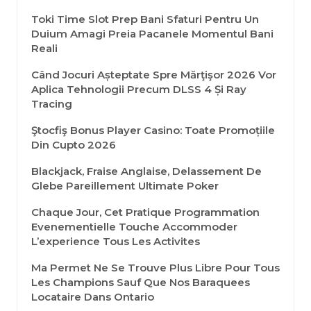
Toki Time Slot Prep Bani Sfaturi Pentru Un
Duium Amagi Preia Pacanele Momentul Bani
Reali
Când Jocuri Așteptate Spre Mărţişor 2026 Vor
Aplica Tehnologii Precum DLSS 4 Și Ray
Tracing
Ştocfiş Bonus Player Casino: Toate Promoțiile
Din Cupto 2026
Blackjack, Fraise Anglaise, Delassement De
Glebe Pareillement Ultimate Poker
Chaque Jour, Cet Pratique Programmation
Evenementielle Touche Accommoder
L’experience Tous Les Activites
Ma Permet Ne Se Trouve Plus Libre Pour Tous
Les Champions Sauf Que Nos Baraquees
Locataire Dans Ontario