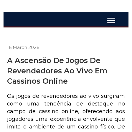
16 March 2026
A Ascensão De Jogos De
Revendedores Ao Vivo Em
Cassinos Online
Os jogos de revendedores ao vivo surgiram
como uma tendência de destaque no
campo de cassino online, oferecendo aos
jogadores uma experiência envolvente que
imita o ambiente de um cassino físico. De