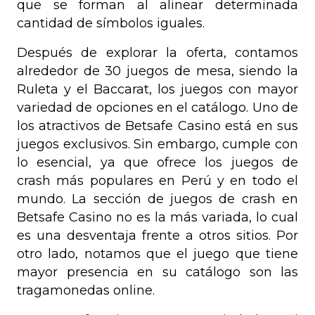
que se forman al alinear determinada
cantidad de símbolos iguales.
Después de explorar la oferta, contamos
alrededor de 30 juegos de mesa, siendo la
Ruleta y el Baccarat, los juegos con mayor
variedad de opciones en el catálogo. Uno de
los atractivos de Betsafe Casino está en sus
juegos exclusivos. Sin embargo, cumple con
lo esencial, ya que ofrece los juegos de
crash más populares en Perú y en todo el
mundo. La sección de juegos de crash en
Betsafe Casino no es la más variada, lo cual
es una desventaja frente a otros sitios. Por
otro lado, notamos que el juego que tiene
mayor presencia en su catálogo son las
tragamonedas online.