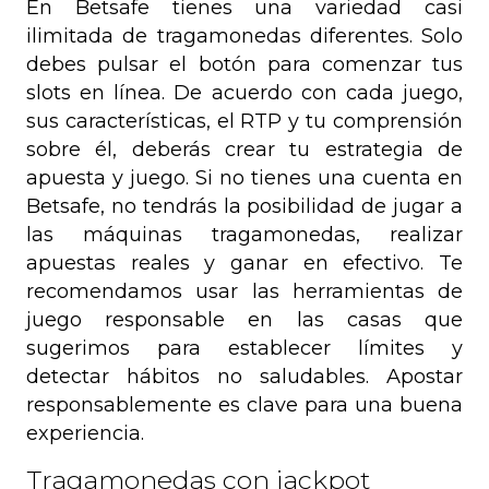
En Betsafe tienes una variedad casi
ilimitada de tragamonedas diferentes. Solo
debes pulsar el botón para comenzar tus
slots en línea. De acuerdo con cada juego,
sus características, el RTP y tu comprensión
sobre él, deberás crear tu estrategia de
apuesta y juego. Si no tienes una cuenta en
Betsafe, no tendrás la posibilidad de jugar a
las máquinas tragamonedas, realizar
apuestas reales y ganar en efectivo. Te
recomendamos usar las herramientas de
juego responsable en las casas que
sugerimos para establecer límites y
detectar hábitos no saludables. Apostar
responsablemente es clave para una buena
experiencia.
Tragamonedas con jackpot