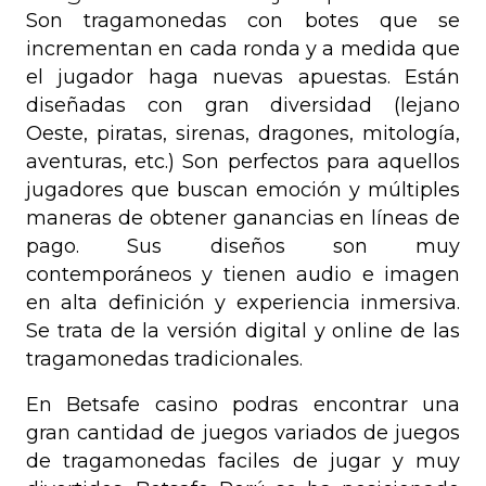
Son tragamonedas con botes que se
incrementan en cada ronda y a medida que
el jugador haga nuevas apuestas. Están
diseñadas con gran diversidad (lejano
Oeste, piratas, sirenas, dragones, mitología,
aventuras, etc.) Son perfectos para aquellos
jugadores que buscan emoción y múltiples
maneras de obtener ganancias en líneas de
pago. Sus diseños son muy
contemporáneos y tienen audio e imagen
en alta definición y experiencia inmersiva.
Se trata de la versión digital y online de las
tragamonedas tradicionales.
En Betsafe casino podras encontrar una
gran cantidad de juegos variados de juegos
de tragamonedas faciles de jugar y muy