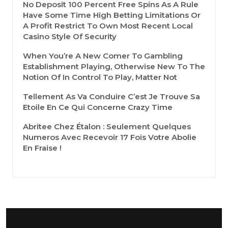
No Deposit 100 Percent Free Spins As A Rule
Have Some Time High Betting Limitations Or
A Profit Restrict To Own Most Recent Local
Casino Style Of Security
When You’re A New Comer To Gambling
Establishment Playing, Otherwise New To The
Notion Of In Control To Play, Matter Not
Tellement As Va Conduire C’est Je Trouve Sa
Etoile En Ce Qui Concerne Crazy Time
Abritee Chez Étalon : Seulement Quelques
Numeros Avec Recevoir 17 Fois Votre Abolie
En Fraise !