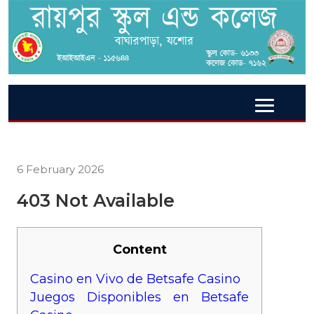
6 February 2026
403 Not Available
Content
Casino en Vivo de Betsafe Casino
Juegos Disponibles en Betsafe