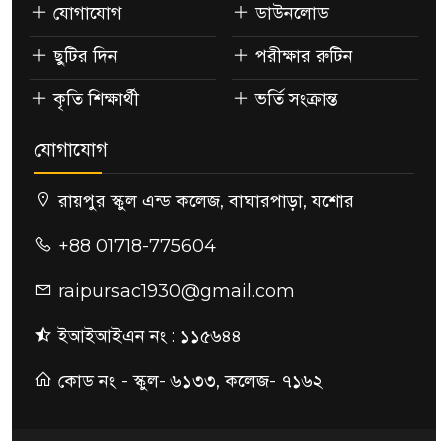
যোগাযোগ
ডাউনলোড
ছুটির দিন
পরীক্ষার রুটিন
কৃতি শিক্ষার্থী
ভর্তি সংক্রান্ত
যোগাযোগ
রায়পুর স্কুল এন্ড কলেজ, বাঘারপাড়া, যশোর
+88 01718-775604
raipursac1930@gmail.com
ইআইআইএন নং : ১১৫৬৪৪
কোড নং - স্কুল- ৬১৩৩, কলেজ- ৭১৬২