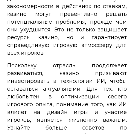
закономерности в действиях по ставкам,
казино могут превентивно решать
потенциальные проблемы, прежде чем
они ухудшится. Это не только защищает
ресурсы казино, но и гарантирует
справедливую игровую атмосферу для
всех игроков.
Поскольку отрасль продолжает
развиваться, казино призывают
инвестировать в технологии ИИ, чтобы
оставаться актуальными. Для тех, кто
любопытен в оптимизации своего
игрового опыта, понимание того, как ИИ
влияет на дизайн игры и участие
игроков, является жизненно важным.
Узнайте больше советов по