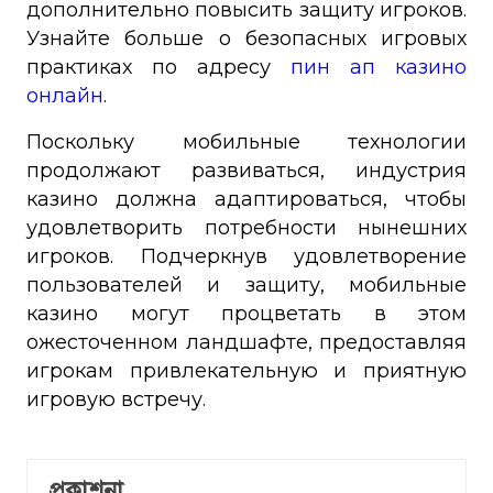
дополнительно повысить защиту игроков.
Узнайте больше о безопасных игровых
практиках по адресу
пин ап казино
онлайн
.
Поскольку мобильные технологии
продолжают развиваться, индустрия
казино должна адаптироваться, чтобы
удовлетворить потребности нынешних
игроков. Подчеркнув удовлетворение
пользователей и защиту, мобильные
казино могут процветать в этом
ожесточенном ландшафте, предоставляя
игрокам привлекательную и приятную
игровую встречу.
প্রকাশনা