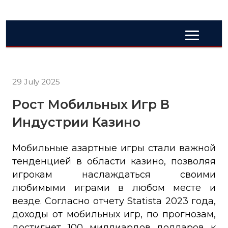
29 July 2025
Рост Мобильных Игр В
Индустрии Казино
Мобильные азартные игры стали важной
тенденцией в области казино, позволяя
игрокам наслаждаться своими
любимыми играми в любом месте и
везде. Согласно отчету Statista 2023 года,
доходы от мобильных игр, по прогнозам,
достигнет 100 миллиардов долларов к