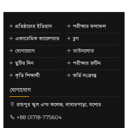
প্রতিষ্ঠানের ইতিহাস
পরীক্ষার ফলাফল
একাডেমিক ক্যালেন্ডার
ব্লগ
যোগাযোগ
ডাউনলোড
ছুটির দিন
পরীক্ষার রুটিন
কৃতি শিক্ষার্থী
ভর্তি সংক্রান্ত
যোগাযোগ
রায়পুর স্কুল এন্ড কলেজ, বাঘারপাড়া, যশোর
+88 01718-775604