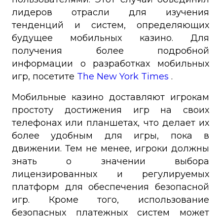
лидеров отрасли для изучения
тенденций и систем, определяющих
будущее мобильных казино. Для
получения более подробной
информации о разработках мобильных
игр, посетите
The New York Times
.
Мобильные казино доставляют игрокам
простоту достижения игр на своих
телефонах или планшетах, что делает их
более удобным для игры, пока в
движении. Тем не менее, игроки должны
знать о значении выбора
лицензированных и регулируемых
платформ для обеспечения безопасной
игр. Кроме того, использование
безопасных платежных систем может