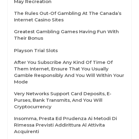
May Recreation
The Rules Out-Of Gambling At The Canada’s
Internet Casino Sites
Greatest Gambling Games Having Fun With
Their Bonus
Playson Trial Slots
After You Subscribe Any Kind Of Time Of
Them Internet, Ensure That You Usually
Gamble Responsibly And You Will Within Your
Mode
Very Networks Support Card Deposits, E-
Purses, Bank Transmits, And You Will
Cryptocurrency
Insomma, Presta Ed Prudenza Ai Metodi Di
Rimessa Previsti Addirittura Al Attivita
Acquirenti