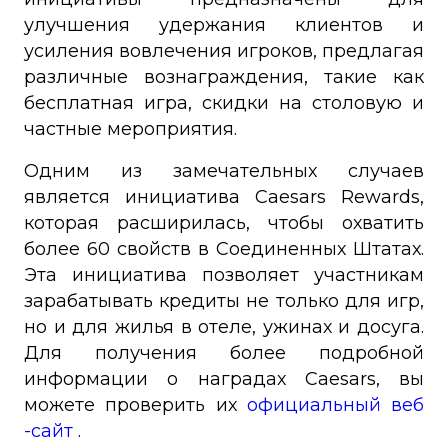
улучшения удержания клиентов и
усиления вовлечения игроков, предлагая
различные вознаграждения, такие как
бесплатная игра, скидки на столовую и
частные мероприятия.
Одним из замечательных случаев
является инициатива Caesars Rewards,
которая расширилась, чтобы охватить
более 60 свойств в Соединенных Штатах.
Эта инициатива позволяет участникам
зарабатывать кредиты не только для игр,
но и для жилья в отеле, ужинах и досуга.
Для получения более подробной
информации о наградах Caesars, вы
можете проверить их
официальный веб
-сайт
.