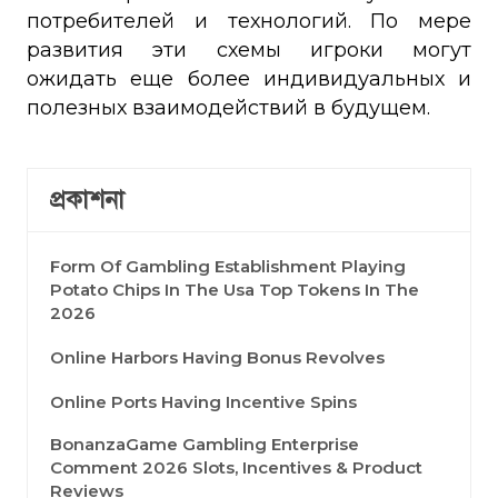
потребителей и технологий. По мере
развития эти схемы игроки могут
ожидать еще более индивидуальных и
полезных взаимодействий в будущем.
প্রকাশনা
Form Of Gambling Establishment Playing
Potato Chips In The Usa Top Tokens In The
2026
Online Harbors Having Bonus Revolves
Online Ports Having Incentive Spins
BonanzaGame Gambling Enterprise
Comment 2026 Slots, Incentives & Product
Reviews