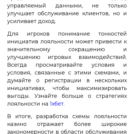
управляемый данными, не только
улучшает обслуживание клиентов, но и
усиливает доход.
Для игроков понимание тонкостей
инициатив лояльности может привести к
значительному сокращению и
улучшению игровых взаимодействий.
Всегда просматривайте условия и
условия, связанные с этими схемами, и
думайте о регистрации в нескольких
инициативах, чтобы максимизировать
выгоды. Узнайте больше о стратегиях
лояльности на
1хбет
.
В итоге, разработка схемы лояльности
казино отражает более широкие
закономерности в области обслуживания