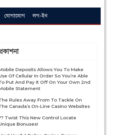
যোগাযোগ
লগ-ইন
প্রকাশনা
Mobile Deposits Allows You To Make
Use Of Cellular In Order So You’re Able
To Put And Pay It Off On Your Own 2nd
Mobile Statement
The Rules Away From To Tackle On
The Canada’s On-Line Casino Websites
?? Twist This New Control Locate
Unique Bonuses!