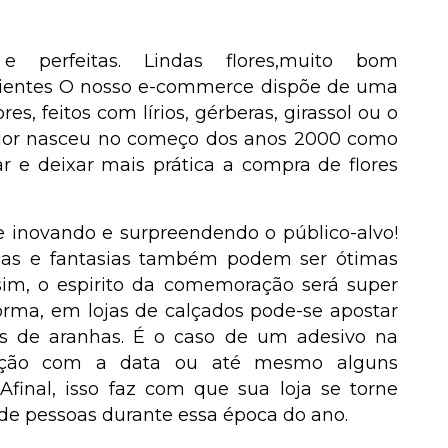
e perfeitas. Lindas flores,muito bom
lientes O nosso e-commerce dispõe de uma
s, feitos com lírios, gérberas, girassol ou o
a Flor nasceu no começo dos anos 2000 como
tar e deixar mais prática a compra de flores
re inovando e surpreendendo o público-alvo!
as e fantasias também podem ser ótimas
ssim, o espirito da comemoração será super
orma, em lojas de calçados pode-se apostar
s de aranhas. É o caso de um adesivo na
gação com a data ou até mesmo alguns
final, isso faz com que sua loja se torne
de pessoas durante essa época do ano.