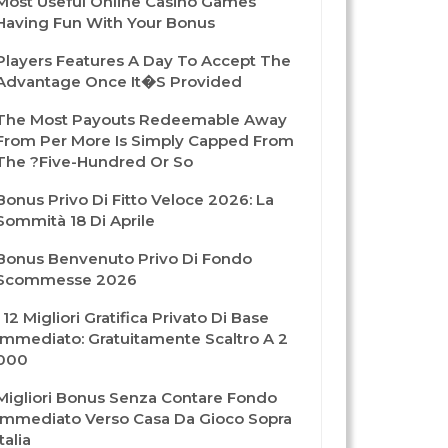
Most Useful Online Casino Games
Having Fun With Your Bonus
Players Features A Day To Accept The
Advantage Once It�s Provided
The Most Payouts Redeemable Away
From Per More Is Simply Capped From
The ?five-Hundred Or So
Bonus Privo Di Fitto Veloce 2026: La
Sommità 18 Di Aprile
Bonus Benvenuto Privo Di Fondo
Scommesse 2026
I 12 Migliori Gratifica Privato Di Base
Immediato: Gratuitamente Scaltro A 2
000
Migliori Bonus Senza Contare Fondo
Immediato Verso Casa Da Gioco Sopra
Italia