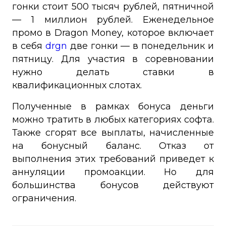
гонки стоит 500 тысяч рублей, пятничной
— 1 миллион рублей. Еженедельное
промо в Dragon Money, которое включает
в себя
drgn
две гонки — в понедельник и
пятницу. Для участия в соревновании
нужно делать ставки в
квалификационных слотах.
Полученные в рамках бонуса деньги
можно тратить в любых категориях софта.
Также сгорят все выплаты, начисленные
на бонусный баланс. Отказ от
выполнения этих требований приведет к
аннуляции промоакции. Но для
большинства бонусов действуют
ограничения.