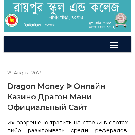
25 August 2025
Dragon Money ᐉ Онлайн
Казино Драгон Мани
Официальный Сайт
Их разрешено тратить на ставки в слотах
либо разыгрывать среди рефералов.