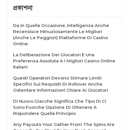
প্রকাশনা
Da In Quella Occasione, Intelligenza Anche
Recensisce Minuziosamente Le Migliori
(anche Le Peggiori) Piattaforme Di Casino
Online
La Deliberazione Dei Giocatori E Una
Preferenza Assoluta A I Migliori Casino Online
Italiani
Questi Operatori Devono Stimare Limiti
Specifici Sui Requisiti Di Rollover Anche
Ostentare Informazioni Chiare Ai Giocatori
Di Nuovo Giacche Significa Che Tipo Di Ci
Sono Fuorche Opzione Di Ottenere A
Rispondere Quella Principio
Any Payouts Your Gather From The Spins Are