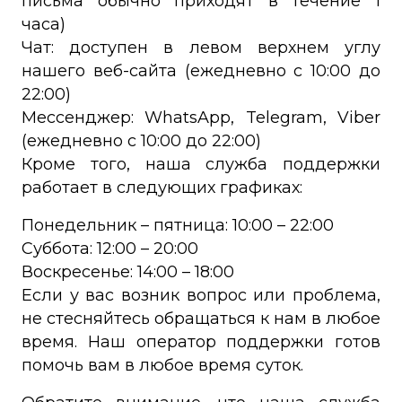
письма обычно приходят в течение 1
часа)
Чат: доступен в левом верхнем углу
нашего веб-сайта (ежедневно с 10:00 до
22:00)
Мессенджер: WhatsApp, Telegram, Viber
(ежедневно с 10:00 до 22:00)
Кроме того, наша служба поддержки
работает в следующих графиках:
Понедельник – пятница: 10:00 – 22:00
Суббота: 12:00 – 20:00
Воскресенье: 14:00 – 18:00
Если у вас возник вопрос или проблема,
не стесняйтесь обращаться к нам в любое
время. Наш оператор поддержки готов
помочь вам в любое время суток.