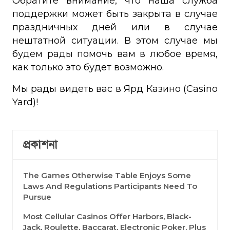
Обратите внимание, что наша служба
поддержки может быть закрыта в случае
праздничных дней или в случае
нештатной ситуации. В этом случае мы
будем рады помочь вам в любое время,
как только это будет возможно.
Мы рады видеть вас в Ярд Казино (Casino
Yard)!
প্রকাশনা
The Games Otherwise Table Enjoys Some
Laws And Regulations Participants Need To
Pursue
Most Cellular Casinos Offer Harbors, Black-
Jack, Roulette, Baccarat, Electronic Poker, Plus