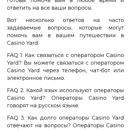
готовы помочь вам в любое время и
ответить на все ваши вопросы.
Вот несколько ответов на часто
задаваемые вопросы, которые могут
помочь вам в вашем путешествии в
Casino Yard:
FAQ 1: Как связаться с оператором Casino
Yard? Вы можете связаться с оператором
Casino Yard через телефон, чат-бот или
электронное письмо.
FAQ 2: Какой язык используют операторы
Casino Yard? Операторы Casino Yard
говорят на русском языке.
FAQ 3: Как долго операторы Casino Yard
отвечают на вопросы? Операторы Casino