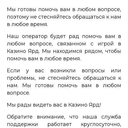
Мы готовы помочь вам в любом вопросе,
поэтому не стесняйтесь обращаться к нам
в любое время.
Наш оператор будет рад помочь вам в
любом вопросе, связанном с игрой в
Казино Ярд. Мы находимся рядом, чтобы
помочь вам в любое время.
Если у вас возникли вопросы или
проблемы, не стесняйтесь обращаться к
нам. Мы готовы помочь вам в любом
вопросе.
Мы рады видеть вас в Казино Ярд!
Обратите внимание, что наша служба
поддержки работает круглосуточно,