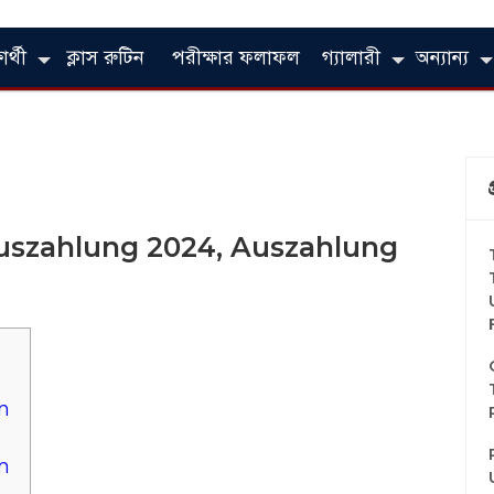
ার্থী
ক্লাস রুটিন
পরীক্ষার ফলাফল
গ্যালারী
অন্যান্য
Auszahlung 2024, Auszahlung
n
m