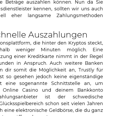
re Beträge auszahlen können. Nun da Sie
sdienstleister kennen, sollten wir uns auch
iell eher langsame Zahlungsmethoden
schnelle Auszahlungen
onsplattform, die hinter den Kryptos steckt,
rhalb weniger Minuten möglich. Eine
zung einer Kreditkarte nimmt in der Regel
unden in Anspruch. Auch weitere Banken
n dir somit die Möglichkeit an, Trustly für
ist so gesehen jedoch keine eigenständige
t eine sogenannte Schnittstelle an, um
 Online Casino und deinem Bankkonto
ahlungsanbieter ist der schwedische
 Glücksspielbereich schon seit vielen Jahren
ich eine elektronische Geldbörse, die du ganz