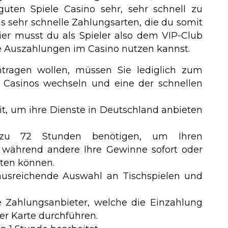
uten Spiele Casino sehr, sehr schnell zu
 sehr schnelle Zahlungsarten, die du somit
er musst du als Spieler also dem VIP-Club
le Auszahlungen im Casino nutzen kannst.
tragen wollen, müssen Sie lediglich zum
 Casinos wechseln und eine der schnellen
rit, um ihre Dienste in Deutschland anbieten
 zu 72 Stunden benötigen, um Ihren
 während andere Ihre Gewinne sofort oder
ten können.
 ausreichende Auswahl an Tischspielen und
le Zahlungsanbieter, welche die Einzahlung
er Karte durchführen.