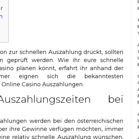
r
m
ton zur schnellen Auszahlung drückt, sollten
n geprüft werden. Wie ihr eure schnelle
sino planen könnt, erfahrt ihr anhand der
mmer eignen sich die bekanntesten
 Online Casino Auszahlungen.
uszahlungszeiten bei
zahlungen werden bei den österreichischen
 über ihre Gewinne verfügen möchten, immer
h eine relativ schnelle Auszahlung wünschen,