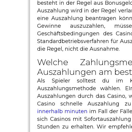
besteht in der Regel aus Bonusgeld
Auszahlung wird in der Regel verlang
eine Auszahlung beantragen könne
Gewinne auszuzahlen, müs
Geschäftsbedingungen des Casino
Standardbetriebsverfahren für Aus
die Regel, nicht die Ausnahme.
Welche Zahlungsme
Auszahlungen am bes
Als Spieler solltest du im K
Auszahlungsmethode wählen. EI
Auszahlungen durch das Casino, w
Casino schnelle Auszahlung z
innerhalb minuten
im Fall der Fäll
sich Casinos mit Sofortauszahlun
Stunden zu erhalten. Wir empfehle