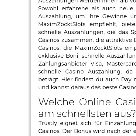
Auszahlungen werden innerhalb von
Sowohl erfahrene als auch neue 
Auszahlung, um ihre Gewinne unk
MaximZocktSlots empfiehlt, biet
schnelle Auszahlungen, die das Sp
Casinos zusammen, die attraktive 
Casinos, die MaximZocktSlots empfi
exklusive Boni, schnelle Auszahlun
Zahlungsanbieter Visa, Mastercar
schnelle Casino Auszahlung, da
beträgt. Hier findest du auch Pay
und kannst daraus das beste Casino
Welche Online Cas
am schnellsten aus
Trustly eignet sich für Einzahlu
Casinos. Der Bonus wird nach der 