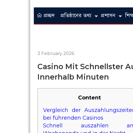
প্রচ্ছদ
প্রতিষ্ঠানের তথ্য
প্রশাসন
শিক্ষ
3 February 2026
Casino Mit Schnellster 
Innerhalb Minuten
Content
Vergleich der Auszahlungszeite
bei führenden Casinos
Schnell auszahlen a