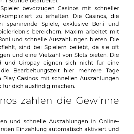
 1 Stunde bearbeitet.
Spieler bevorzugen Casinos mit schneller
ompliziert zu erhalten. Die Casinos, die
en spannende Spiele, exklusive Boni und
ielerlebnis bereichern. Maxim arbeitet mit
Boni und schnelle Auszahlungen bieten. Die
ehlt, sind bei Spielern beliebt, da sie oft
gen und eine Vielzahl von Slots bieten. Die
d und Giropay eignen sich nicht für eine
 die Bearbeitungszeit hier mehrere Tage
 n Play Casinos mit schnellen Auszahlungen
 für dich ausfindig machen.
inos zahlen die Gewinne
?
ngen und schnelle Auszahlungen in Online-
ersten Einzahlung automatisch aktiviert und