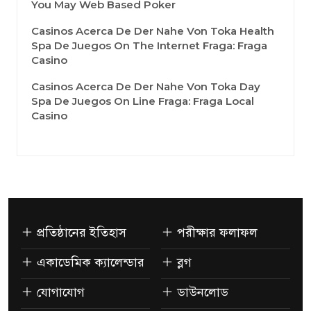
You May Web Based Poker
Casinos Acerca De Der Nahe Von Toka Health
Spa De Juegos On The Internet Fraga: Fraga
Casino
Casinos Acerca De Der Nahe Von Toka Day
Spa De Juegos On Line Fraga: Fraga Local
Casino
প্রতিষ্ঠানের ইতিহাস
পরীক্ষার ফলাফল
একাডেমিক ক্যালেন্ডার
ব্লগ
যোগাযোগ
ডাউনলোড