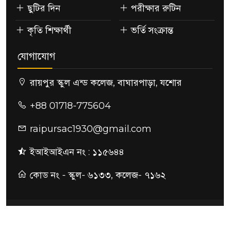
ছুটির দিন
পরীক্ষার রুটিন
কৃতি শিক্ষার্থী
ভর্তি সংক্রান্ত
যোগাযোগ
রায়পুর স্কুল এন্ড কলেজ, বাঘারপাড়া, যশোর
+88 01718-775604
raipursac1930@gmail.com
ইআইআইএন নং : ১১৫৬৪৪
কোড নং - স্কুল- ৬১৩৩, কলেজ- ৭১৬২
© All rights reserved © EVENTTECH
Theme Developed BY
ThemesBazar.Com