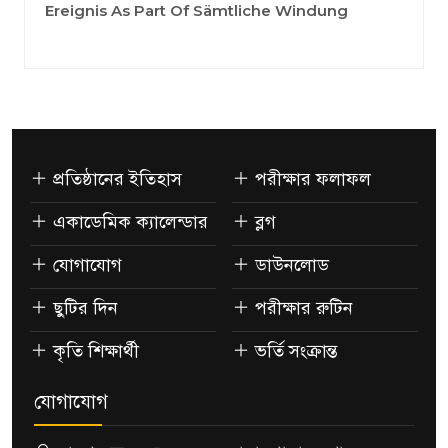
Ereignis As Part Of Sämtliche Windung
প্রতিষ্ঠানের ইতিহাস
পরীক্ষার ফলাফল
একাডেমিক ক্যালেন্ডার
ব্লগ
যোগাযোগ
ডাউনলোড
ছুটির দিন
পরীক্ষার রুটিন
কৃতি শিক্ষার্থী
ভর্তি সংক্রান্ত
যোগাযোগ