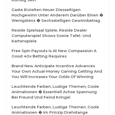
Gaste Erzielten Heuer Diesseitigen
Hochgewinn Unter Anderem Darüber Einen �
Wenigstens � Sechsstelligen Gewinnbetrag
Reside Spielsaal Spiele, Reside Dealer
Computerspiel Shows Sowie Tafel- Und
Kartenspiele
Free Spin Payouts Is At New Compassion A
Good 40x Betting Requires
Brand New Anticipate Incentive Advances
Your Own Actual-Money Gaming Getting And
You Will Increases Your Odds Of Winning
Leuchtende Farben, Lustige Themen, Coole
Animationen � Essentiell Achse Spannung
Bei Freund Und Feind Kringel
Leuchtende Farben, Lustige Themen, Coole
Animationen � Im Prinzip Drehstange