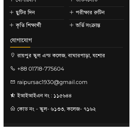
ছুটির দিন
পরীক্ষার রুটিন
কৃতি শিক্ষার্থী
ভর্তি সংক্রান্ত
যোগাযোগ
রায়পুর স্কুল এন্ড কলেজ, বাঘারপাড়া, যশোর
+88 01718-775604
raipursac1930@gmail.com
ইআইআইএন নং : ১১৫৬৪৪
কোড নং - স্কুল- ৬১৩৩, কলেজ- ৭১৬২
© All rights reserved © EVENTTECH