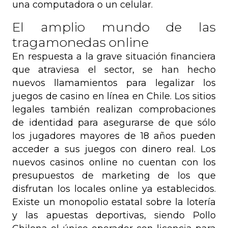
una computadora o un celular.
El amplio mundo de las
tragamonedas online
En respuesta a la grave situación financiera
que atraviesa el sector, se han hecho
nuevos llamamientos para legalizar los
juegos de casino en línea en Chile. Los sitios
legales también realizan comprobaciones
de identidad para asegurarse de que sólo
los jugadores mayores de 18 años pueden
acceder a sus juegos con dinero real. Los
nuevos casinos online no cuentan con los
presupuestos de marketing de los que
disfrutan los locales online ya establecidos.
Existe un monopolio estatal sobre la lotería
y las apuestas deportivas, siendo Pollo