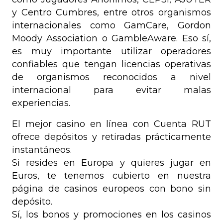
y Centro Cumbres, entre otros organismos
internacionales como GamCare, Gordon
Moody Association o GambleAware. Eso sí,
es muy importante utilizar operadores
confiables que tengan licencias operativas
de organismos reconocidos a nivel
internacional para evitar malas
experiencias.
El mejor casino en línea con Cuenta RUT
ofrece depósitos y retiradas prácticamente
instantáneos.
Si resides en Europa y quieres jugar en
Euros, te tenemos cubierto en nuestra
página de casinos europeos con bono sin
depósito.
Sí, los bonos y promociones en los casinos