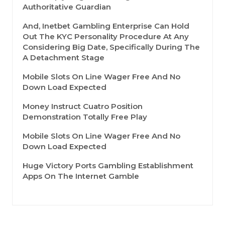
Authoritative Guardian
And, Inetbet Gambling Enterprise Can Hold
Out The KYC Personality Procedure At Any
Considering Big Date, Specifically During The
A Detachment Stage
Mobile Slots On Line Wager Free And No
Down Load Expected
Money Instruct Cuatro Position
Demonstration Totally Free Play
Mobile Slots On Line Wager Free And No
Down Load Expected
Huge Victory Ports Gambling Establishment
Apps On The Internet Gamble