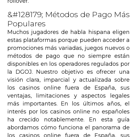
rollover.
&#128179; Métodos de Pago Más
Populares
Muchos jugadores de habla hispana eligen
estas plataformas porque pueden acceder a
promociones más variadas, juegos nuevos o
métodos de pago que no siempre están
disponibles en los operadores regulados por
la DGOJ. Nuestro objetivo es ofrecer una
visión clara, imparcial y actualizada sobre
los casinos online fuera de España, sus
ventajas, limitaciones y aspectos legales
más importantes. En los últimos años, el
interés por los casinos online no españoles
ha crecido notablemente. En esta guía
abordamos cómo funciona el panorama de
los casinos online fuera de España, sus