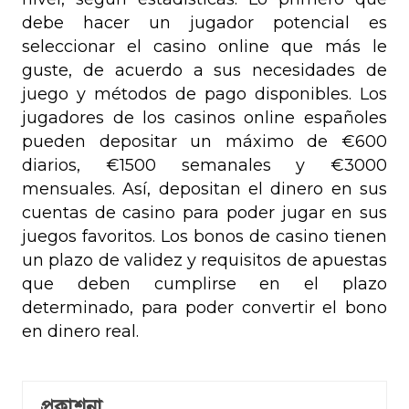
debe hacer un jugador potencial es
seleccionar el casino online que más le
guste, de acuerdo a sus necesidades de
juego y métodos de pago disponibles. Los
jugadores de los casinos online españoles
pueden depositar un máximo de €600
diarios, €1500 semanales y €3000
mensuales. Así, depositan el dinero en sus
cuentas de casino para poder jugar en sus
juegos favoritos. Los bonos de casino tienen
un plazo de validez y requisitos de apuestas
que deben cumplirse en el plazo
determinado, para poder convertir el bono
en dinero real.
প্রকাশনা