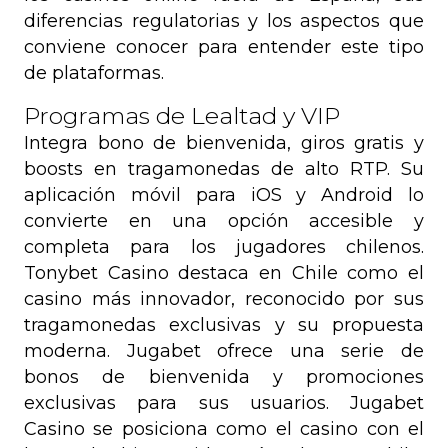
diferencias regulatorias y los aspectos que
conviene conocer para entender este tipo
de plataformas.
Programas de Lealtad y VIP
Integra bono de bienvenida, giros gratis y
boosts en tragamonedas de alto RTP. Su
aplicación móvil para iOS y Android lo
convierte en una opción accesible y
completa para los jugadores chilenos.
Tonybet Casino destaca en Chile como el
casino más innovador, reconocido por sus
tragamonedas exclusivas y su propuesta
moderna. Jugabet ofrece una serie de
bonos de bienvenida y promociones
exclusivas para sus usuarios. Jugabet
Casino se posiciona como el casino con el